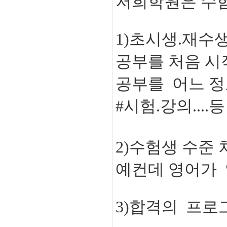
저희학원은 수
1)초시생.재수
공부를 처음 
공부를 어느 정
#시험.강의....
2)수험생 수준 차
예컨데 영어가 
3)합격의 프로그