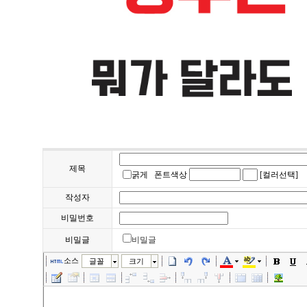
제목
굵게
폰트색상
[컬러선택]
작성자
비밀번호
비밀글
비밀글
소스
글꼴
크기